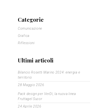
Categorie
Comunicazione
Grafica
Riflessioni
Ultimi articoli
Bilancio Rosetti Marino 2024: energia e
territorio
28 Maggio 2026
Pack design per VerDì, la nuova linea
Fruttagel Sucor
24 Aprile 2026