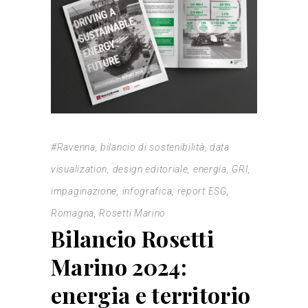
#Ravenna
,
bilancio di sostenibilità
,
data
visualization
,
design editoriale
,
energia
,
GRI
,
impaginazione
,
infografica
,
report ESG
,
Romagna
,
Rosetti Marino
Bilancio Rosetti
Marino 2024:
energia e territorio