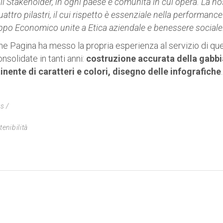
 gli Stakeholder, in ogni paese e comunità in cui opera. La nos
attro pilastri, il cui rispetto è essenziale nella performance d
ppo Economico unite a Etica aziendale e benessere sociale.
e Pagina ha messo la propria esperienza al servizio di q
nsolidate in tanti anni:
costruzione accurata della gabbi
inente di caratteri e colori, disegno delle infografiche
.
s
tenibilità