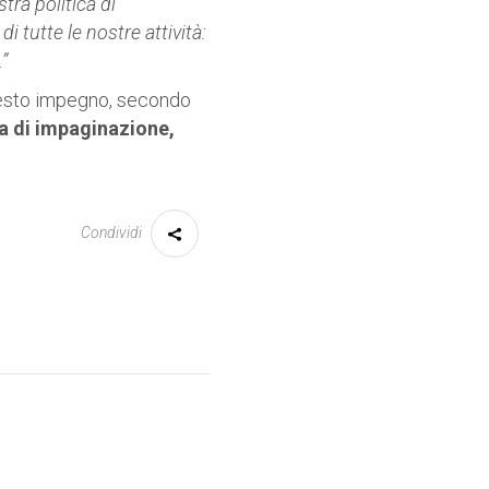
tra politica di
i tutte le nostre attività:
”
uesto impegno, secondo
a di impaginazione,
Condividi