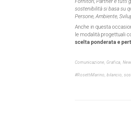
Fornitori, Partner e tutti
sostenibilità si basa su qu
Persone, Ambiente, Svilu
Anche in questa occasion
le modalità progettuali co
scelta ponderata e pert
Comunicazione
,
Grafica
,
New
#RosettiMarino
,
bilancio
,
sos