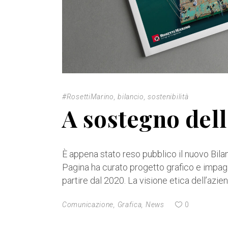
#RosettiMarino
,
bilancio
,
sostenibilità
A sostegno dell
È appena stato reso pubblico il nuovo Bilan
Pagina ha curato progetto grafico e impagi
partire dal 2020. La visione etica dell’azi
Comunicazione
,
Grafica
,
News
0