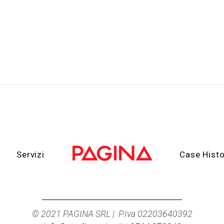
Servizi
Case Histo
© 2021 PAGINA SRL | P.Iva 02203640392