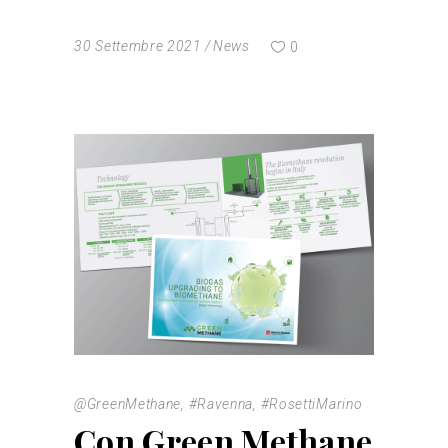
30 Settembre 2021
News
0
@GreenMethane
,
#Ravenna
,
#RosettiMarino
Con Green Methane