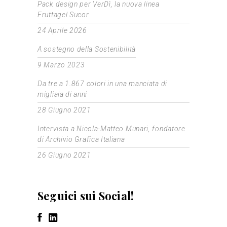
Pack design per VerDì, la nuova linea
Fruttagel Sucor
24 Aprile 2026
A sostegno della Sostenibilità
9 Marzo 2023
Da tre a 1.867 colori in una manciata di
migliaia di anni
28 Giugno 2021
Intervista a Nicola-Matteo Munari, fondatore
di Archivio Grafica Italiana
26 Giugno 2021
Seguici sui Social!