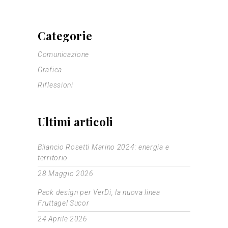
Categorie
Comunicazione
Grafica
Riflessioni
Ultimi articoli
Bilancio Rosetti Marino 2024: energia e
territorio
28 Maggio 2026
Pack design per VerDì, la nuova linea
Fruttagel Sucor
24 Aprile 2026