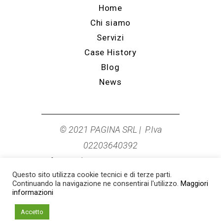
Home
Chi siamo
Servizi
Case History
Blog
News
© 2021 PAGINA SRL | P.Iva
02203640392
info@studiopagina.it
|
0544 278249
Questo sito utilizza cookie tecnici e di terze parti.
Cookie Policy
|
Privacy Policy
Continuando la navigazione ne consentirai l'utilizzo.
Maggiori
informazioni
Accetto