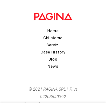
Home
Chi siamo
Servizi
Case History
Blog
News
© 2021 PAGINA SRL | P.Iva
02203640392
info@studiopagina.it
|
0544 278249