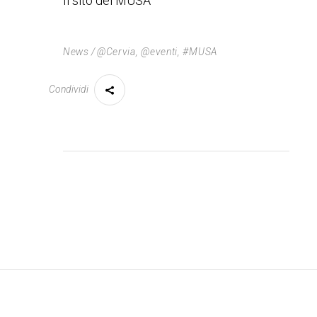
Il sito del MUSA
News
@Cervia
,
@eventi
,
#MUSA
Condividi