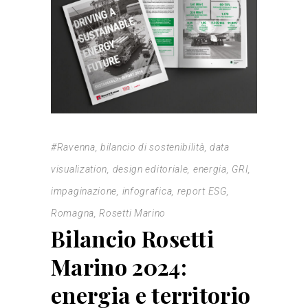
#Ravenna
,
bilancio di sostenibilità
,
data
visualization
,
design editoriale
,
energia
,
GRI
,
impaginazione
,
infografica
,
report ESG
,
Romagna
,
Rosetti Marino
Bilancio Rosetti
Marino 2024:
energia e territorio