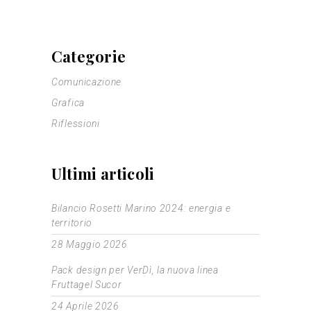
Categorie
Comunicazione
Grafica
Riflessioni
Ultimi articoli
Bilancio Rosetti Marino 2024: energia e
territorio
28 Maggio 2026
Pack design per VerDì, la nuova linea
Fruttagel Sucor
24 Aprile 2026