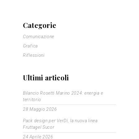
Categorie
Comunicazione
Grafica
Riflessioni
Ultimi articoli
Bilancio Rosetti Marino 2024: energia e
territorio
28 Maggio 2026
Pack design per VerDì, la nuova linea
Fruttagel Sucor
24 Aprile 2026