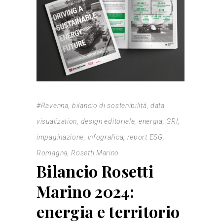
#Ravenna
,
bilancio di sostenibilità
,
data
visualization
,
design editoriale
,
energia
,
GRI
,
impaginazione
,
infografica
,
report ESG
,
Romagna
,
Rosetti Marino
Bilancio Rosetti
Marino 2024:
energia e territorio