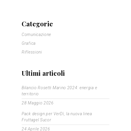
Categorie
Comunicazione
Grafica
Riflessioni
Ultimi articoli
Bilancio Rosetti Marino 2024: energia e
territorio
28 Maggio 2026
Pack design per VerDì, la nuova linea
Fruttagel Sucor
24 Aprile 2026