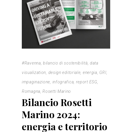
#Ravenna
,
bilancio di sostenibilità
,
data
visualization
,
design editoriale
,
energia
,
GRI
,
impaginazione
,
infografica
,
report ESG
,
Romagna
,
Rosetti Marino
Bilancio Rosetti
Marino 2024:
energia e territorio