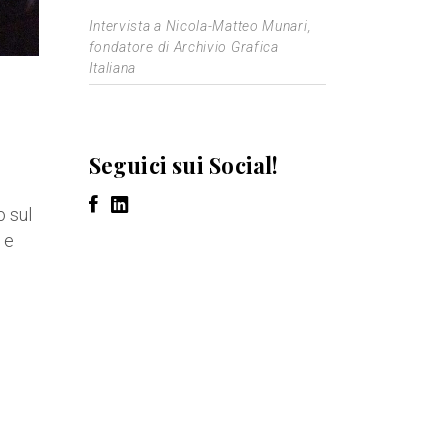
Intervista a Nicola-Matteo Munari,
fondatore di Archivio Grafica
Italiana
Seguici sui Social!
o sul
 e