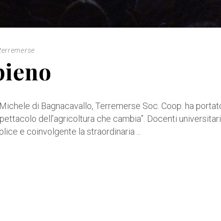
terremerse
pieno
n Michele di Bagnacavallo, Terremerse Soc. Coop. ha portat
ettacolo dell’agricoltura che cambia”. Docenti universitari
lice e coinvolgente la straordinaria