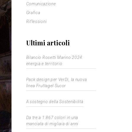
Comunicazione
Grafica
Riflessioni
Ultimi articoli
Bilancio Rosetti Marino 2024:
energia e territorio
Pack design per VerDì, la nuova
linea Fruttagel Sucor
A sostegno della Sostenibilità
Da tre a 1.867 colori in una
manciata di migliaia di anni