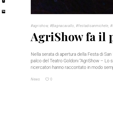
#agrishow
,
#Bagnacavallo
,
#festadisanmichele
,
#
AgriShow fa il 
Nella serata di apertura della Festa di Sa
palco del Teatro Goldoni “AgriShow – Lo sp
ricercatori hanno raccontato in modo semp
News
0