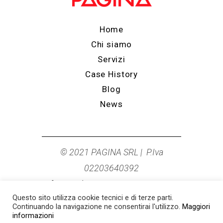
Home
Chi siamo
Servizi
Case History
Blog
News
© 2021 PAGINA SRL | P.Iva
02203640392
info@studiopagina.it
|
0544 278249
Questo sito utilizza cookie tecnici e di terze parti.
Cookie Policy
|
Privacy Policy
Continuando la navigazione ne consentirai l'utilizzo.
Maggiori
informazioni