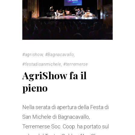
#agrishow
,
#Bagnacavallo
,
#festadisanmichele
,
#terremerse
AgriShow fa il
pieno
Nella serata di apertura della Festa di
San Michele di Bagnacavallo,
Terremerse Soc. Coop. ha portato sul