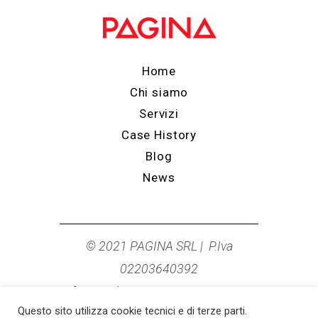
Home
Chi siamo
Servizi
Case History
Blog
News
© 2021 PAGINA SRL | P.Iva
02203640392
info@studiopagina.it
|
0544 278249
Questo sito utilizza cookie tecnici e di terze parti.
Cookie Policy
|
Privacy Policy