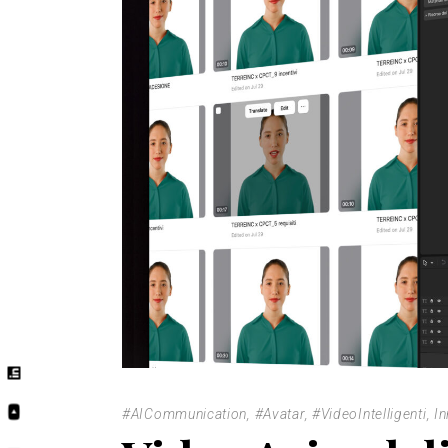
#AICommunication
,
#Avatar
,
#VideoIntelligenti
,
I