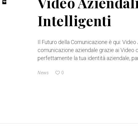
Video Aziendali
Intelligenti
Il Futuro della Comunicazione è qui: Video A
comunicazione aziendale grazie ai Video c
perfettamente la tua identità aziendale, par
News
0