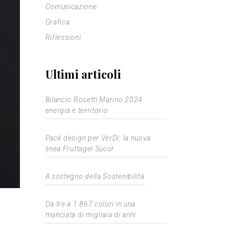
Comunicazione
Grafica
Riflessioni
Ultimi articoli
Bilancio Rosetti Marino 2024:
energia e territorio
Pack design per VerDì, la nuova
linea Fruttagel Sucor
A sostegno della Sostenibilità
Da tre a 1.867 colori in una
manciata di migliaia di anni