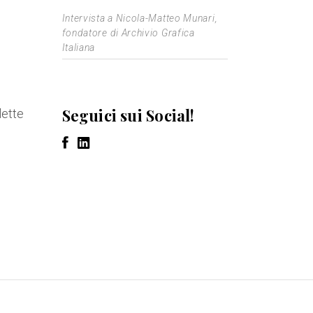
Intervista a Nicola-Matteo Munari,
fondatore di Archivio Grafica
Italiana
Seguici sui Social!
lette