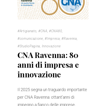
#Artigianato
,
#CNA
,
#CNA80
,
#comunicazione
,
#Impresa
,
#Ravenna
,
#StudioPagina
,
Innovazione
CNA Ravenna: 80
anni di impresa e
innovazione
Il 2025 segna un traguardo importante
per CNA Ravenna: ottant’anni di
impegno a fianco delle imprese,