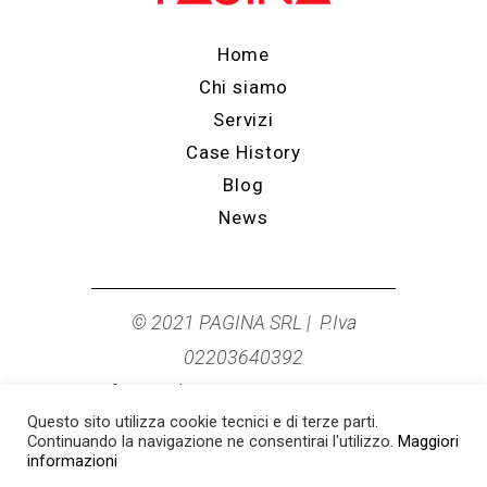
Home
Chi siamo
Servizi
Case History
Blog
News
© 2021 PAGINA SRL | P.Iva
02203640392
info@studiopagina.it
|
0544 278249
Questo sito utilizza cookie tecnici e di terze parti.
Cookie Policy
|
Privacy Policy
Continuando la navigazione ne consentirai l'utilizzo.
Maggiori
informazioni