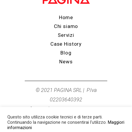
Home
Chi siamo
Servizi
Case History
Blog
News
© 2021 PAGINA SRL | P.Iva
02203640392
info@studiopagina.it
|
0544 278249
Questo sito utilizza cookie tecnici e di terze parti.
Cookie Policy
|
Privacy Policy
Continuando la navigazione ne consentirai l'utilizzo.
Maggiori
informazioni