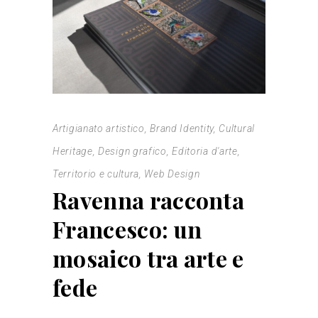
Artigianato artistico
,
Brand Identity
,
Cultural
Heritage
,
Design grafico
,
Editoria d'arte
,
Territorio e cultura
,
Web Design
Ravenna racconta
Francesco: un
mosaico tra arte e
fede