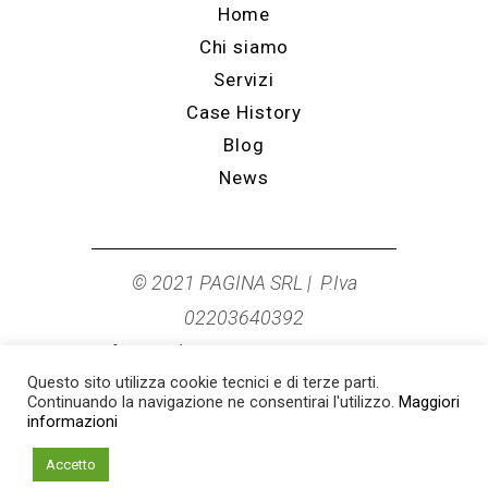
Home
Chi siamo
Servizi
Case History
Blog
News
© 2021 PAGINA SRL | P.Iva
02203640392
info@studiopagina.it
|
0544 278249
Questo sito utilizza cookie tecnici e di terze parti.
Cookie Policy
|
Privacy Policy
Continuando la navigazione ne consentirai l'utilizzo.
Maggiori
informazioni
Accetto