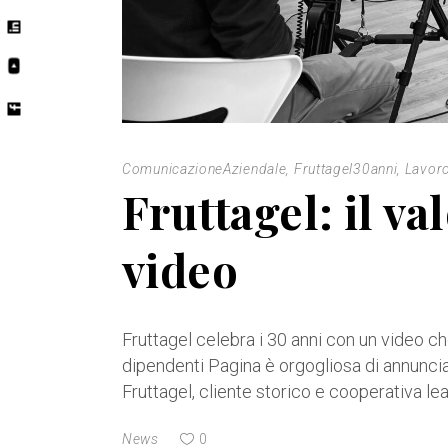
ComunicazioneAziendale
,
Fruttagel30anni
,
Lavor
Fruttagel: il va
video
Fruttagel celebra i 30 anni con un video che
dipendenti Pagina è orgogliosa di annuncia
Fruttagel, cliente storico e cooperativa le
News
0