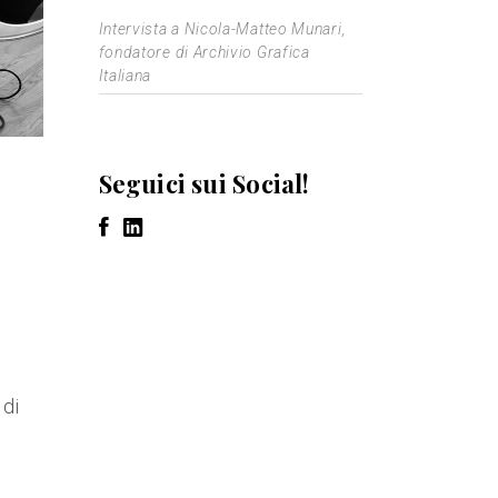
Intervista a Nicola-Matteo Munari,
fondatore di Archivio Grafica
Italiana
Seguici sui Social!
 di