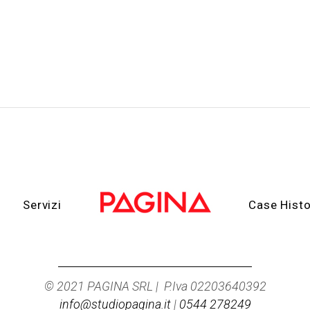
Servizi
Case Histo
© 2021 PAGINA SRL | P.Iva 02203640392
info@studiopagina.it
|
0544 278249