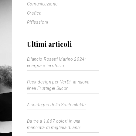
Comunicazione
Grafica
Riflessioni
Ultimi articoli
Bilancio Rosetti Marino 2024:
energia e territorio
Pack design per VerDì, la nuova
linea Fruttagel Sucor
A sostegno della Sostenibilità
Da tre a 1.867 colori in una
manciata di migliaia di anni