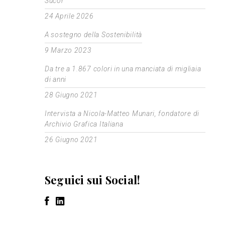
Sucor
24 Aprile 2026
A sostegno della Sostenibilità
9 Marzo 2023
Da tre a 1.867 colori in una manciata di migliaia
di anni
28 Giugno 2021
Intervista a Nicola-Matteo Munari, fondatore di
Archivio Grafica Italiana
26 Giugno 2021
Seguici sui Social!